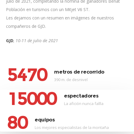
julio de 2021, completando la nómina de ganadores Beñat
Población en turismos con un Mitjet V6 ST.
Les dejamos con un resumen en imágenes de nuestros
compañeros de GJD.
GJD
, 10-11 de julio de 2021
5
4
7
0
metros de recorrido
390 m. de desnivel
1
5
0
0
0
espectadores
La afición nunca fallla
8
0
equipos
Los mejores especialistas de la montaña